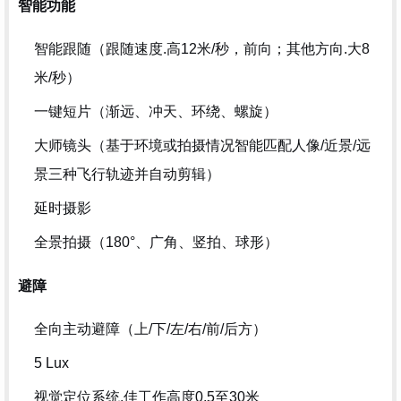
智能功能
智能跟随（跟随速度.高12米/秒，前向；其他方向.大8
米/秒）
一键短片（渐远、冲天、环绕、螺旋）
大师镜头（基于环境或拍摄情况智能匹配人像/近景/远
景三种飞行轨迹并自动剪辑）
延时摄影
全景拍摄（180°、广角、竖拍、球形）
避障
全向主动避障（上/下/左/右/前/后方）
5 Lux
视觉定位系统.佳工作高度0.5至30米