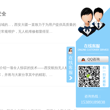
安全
域的...，西安大疆一直致力于为用户提供高质量的
是常规维护，无人机维修都显得至…
在
QQ咨询
线
客
家介绍一项令人惊叹的技术——西安航拍无人机。作为
扫
一
服
术，并将与大家分享其中的精彩。…
扫
更
精
彩
咨询热线：
15389189838